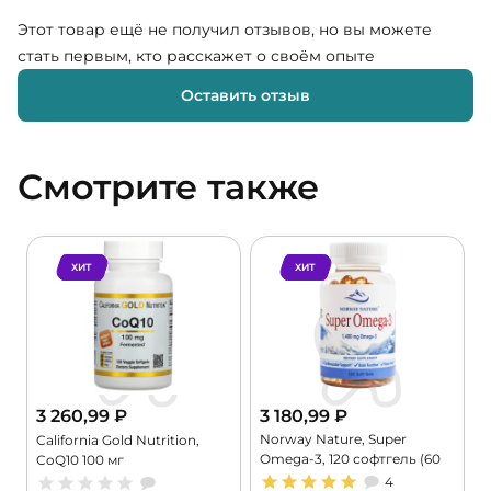
Этот товар ещё не получил отзывов, но вы можете
стать первым, кто расскажет о своём опыте
Оставить отзыв
Смотрите также
ХИТ
ХИТ
3 260,99
₽
3 180,99
₽
Norway Nature, Super
,
California Gold Nutrition,
Omega-3, 120 софтгель (60
CoQ10 100 мг
порций)
4