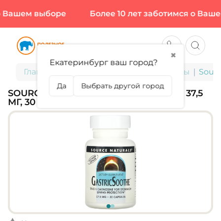
 Вашем выборе
Более 10 лет заботимся о Вашем
✖
Екатеринбург ваш город?
Главная
БАДы для здоровья и красоты
Sourc
Да
Выбрать другой город
SOURCE NATURALS, GASTRICSOOTHE, 37,5
МГ, 30 КАПС (15 ПОРЦИЙ)