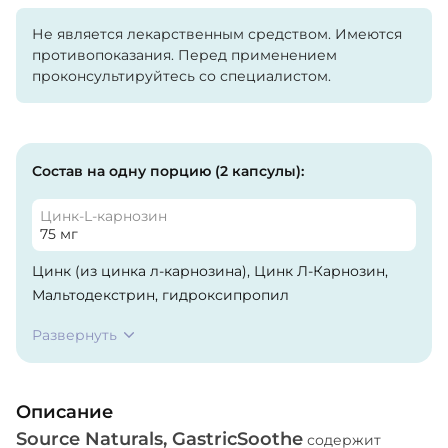
Не является лекарственным средством. Имеются
противопоказания. Перед применением
проконсультируйтесь со специалистом.
Состав на одну порцию (2 капсулы):
Цинк-L-карнозин
75 мг
Цинк (из цинка л-карнозина), Цинк Л-Карнозин,
Мальтодекстрин, гидроксипропил
метилцеллюлоза (капсула), диоксид кремния и
Развернуть
стеарат магния. Не содержит дрожжей, молочных
продуктов, яиц, глютена, сои и пшеницы. Не
содержит консервантов, искусственных
Описание
красителей, ароматизаторов и отдушек.
Source Naturals, GastricSoothe
содержит