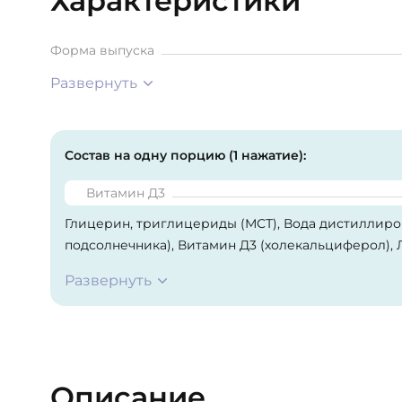
Характеристики
Форма выпуска
Развернуть
Состав на одну порцию (1 нажатие):
Витамин Д3
Глицерин, триглицериды (МСТ), Вода дистиллиров
подсолнечника), Витамин Д3 (холекальциферол), 
пищевой натуральный «Грейпфрут», Ароматизато
Развернуть
Описание