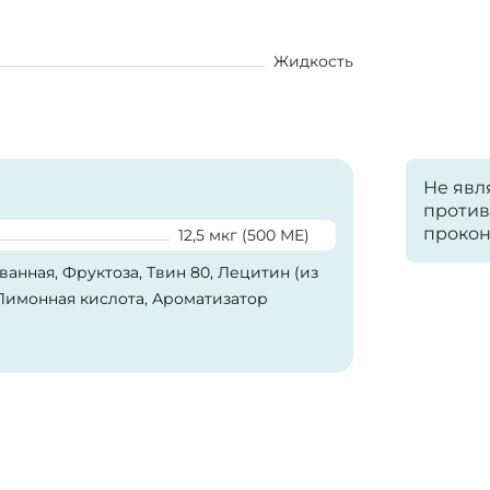
Жидкость
Не явл
против
прокон
12,5 мкг (500 МЕ)
анная, Фруктоза, Твин 80, Лецитин (из
Лимонная кислота, Ароматизатор
р пищевой натуральный «Лесные ягоды».