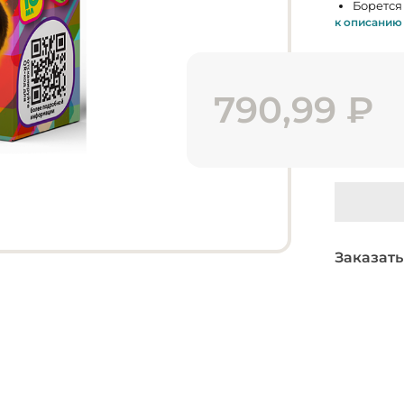
Борется
к описанию
790,99
₽
Заказать