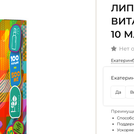
ЛИ
ВИТ
10 
Нет 
Екатерин
Наличие
Екатерин
г. Екате
Нет в на
Да
В
г. Омск
Нет в на
Преимуще
Способс
Поддерж
Ускоряе