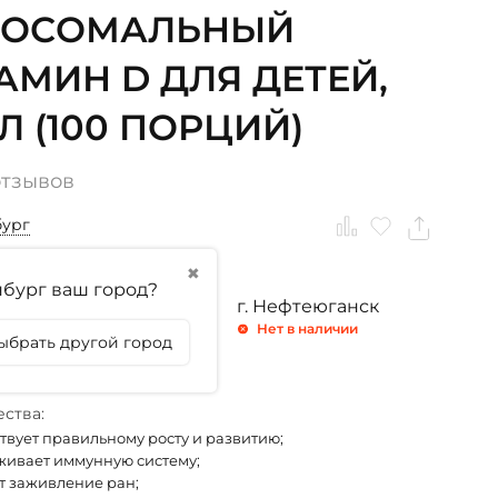
ПОСОМАЛЬНЫЙ
АМИН D ДЛЯ ДЕТЕЙ,
МЛ (100 ПОРЦИЙ)
отзывов
бург
✖
бург ваш город?
ринбург
г. Тюмень
г. Нефтеюганск
личии
Нет в наличии
Нет в наличии
ыбрать другой город
личии
ства:
твует правильному росту и развитию;
ивает иммунную систему;
т заживление ран;