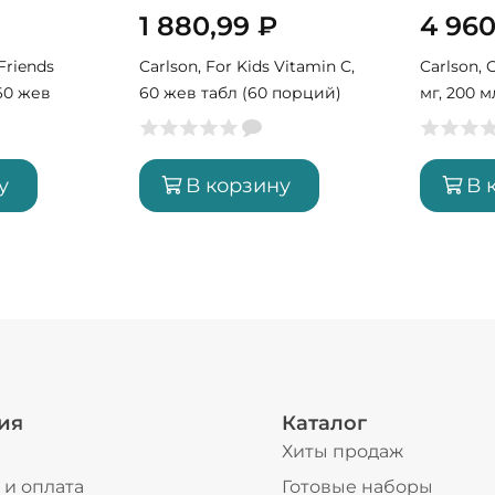
1 880,99
₽
4 96
Friends
Carlson, For Kids Vitamin C,
Carlson,
 60 жев
60 жев табл (60 порций)
мг, 200 
у
В корзину
В 
ия
Каталог
Хиты продаж
 и оплата
Готовые наборы