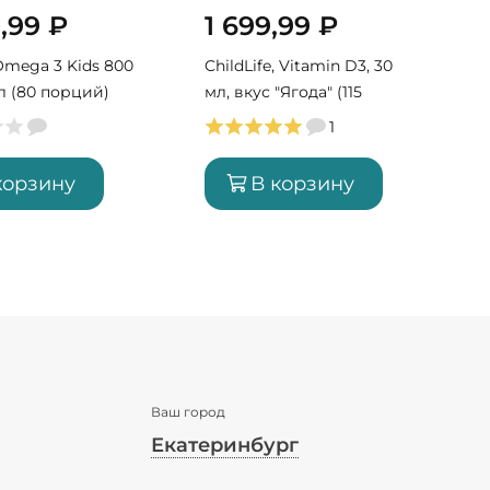
0,99
₽
1 699,99
₽
 Omega 3 Kids 800
ChildLife, Vitamin D3, 30
C
мл (80 порций)
мл, вкус "Ягода" (115
порций)
1
корзину
В корзину
Ваш город
Екатеринбург