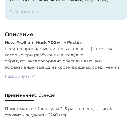
кремния. При производстве не используются
Развернуть
дрожжи, пшеница, глютен, соя, молоко, яйца, рыба,
моллюски и ингредиенты из древесных орехов.
Описание
Now, Psyllium Husk 700 мг + Pectin
-
неперевариваемые пищевые волокна (клетчатка),
которые при разбухании в желудке,
образуют энтеросорбент, обеспечивающий
эффективный вывод из крови вредных соединений.
Развернуть
Применение
О бренде
Принимать по 2 капсулы 2–3 раза в день, запивая
стаканом жидкости (240 мл)