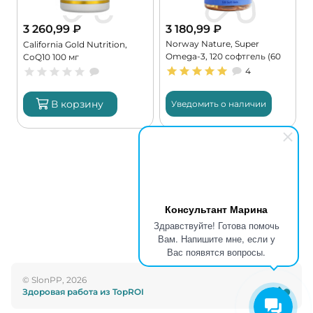
3 260,99
₽
3 180,99
₽
Norway Nature, Super
,
California Gold Nutrition,
Omega-3, 120 софтгель (60
CoQ10 100 мг
порций)
4
В корзину
Уведомить о наличии
Консультант Марина
Здравствуйте! Готова помочь
Вам. Напишите мне, если у
Вас появятся вопросы.
© SlonPP, 2026
Здоровая работа из TopROI