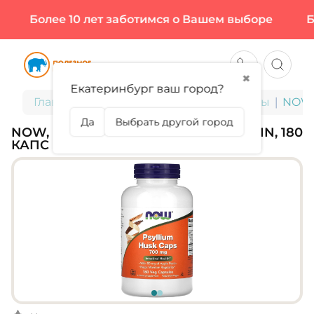
Более 10 лет заботимся о Вашем выборе
Бол
✖
Екатеринбург ваш город?
Главная
БАДы для здоровья и красоты
NOW, 
Да
Выбрать другой город
NOW, PSYLLIUM HUSK 700 МГ + PECTIN, 180
КАПС (90 ПОРЦИЙ)