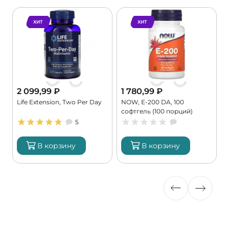
ХИТ
ХИТ
2 099,99
₽
1 780,99
₽
Life Extension, Two Per Day
NOW, E-200 DA, 100
K
софтгель (100 порций)
9
5
В корзину
В корзину