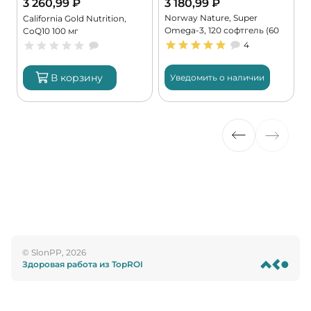
3 260,99
₽
3 180,99
₽
Norway Nature, Super
,
California Gold Nutrition,
Omega-3, 120 софтгель (60
CoQ10 100 мг
порций)
4
В корзину
Уведомить о наличии
© SlonPP, 2026
Здоровая работа из TopROI