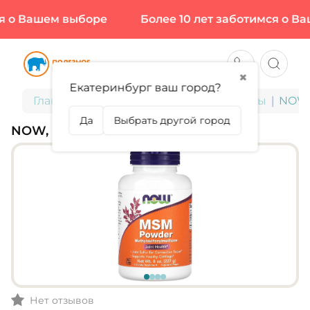
 о Вашем выборе
Более 10 лет заботимся о Ва
✖
Екатеринбург ваш город?
Главная
БАДы для здоровья и красоты
NOW,
Да
Выбрать другой город
NOW, MSM
Нет отзывов