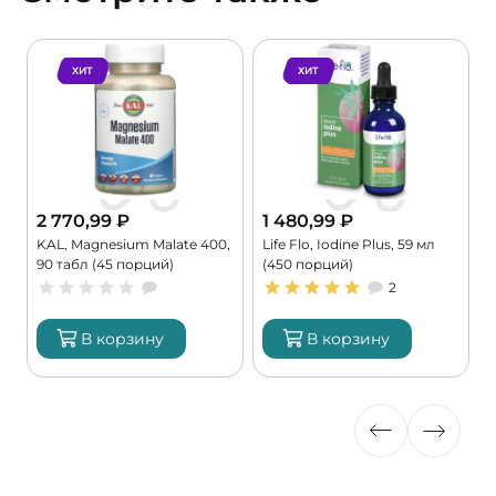
ХИТ
ХИТ
2 770,99
₽
1 480,99
₽
KAL, Magnesium Malate 400,
Life Flo, Iodine Plus, 59 мл
C
90 табл (45 порций)
(450 порций)
G
2
В корзину
В корзину