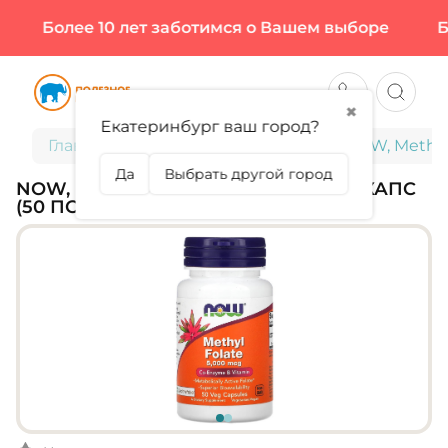
Более 10 лет заботимся о Вашем выборе
Бол
✖
Екатеринбург ваш город?
Главная
Витамины и минералы
NOW, Methyl 
Да
Выбрать другой город
NOW, METHYL FOLATE 5000 МКГ, 50 КАПC
(50 ПОРЦИЙ)