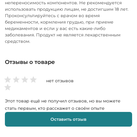
TRAACS™), Марганец (из биглицината марганца
непереносимость компонентов. Не рекомендуется
использовать продукцию лицам, не достигшим 18 лет.
TRAACS™), Хром (из пиколината хрома), Молибден
Проконсультируйтесь с врачом во время
(из молибдата натрия), Калий (из хлорида калия),
беременности, кормления грудью, при приеме
Клюква (Vaccinium macrocarpon) (плоды), Экстракт
медикаментов и если у вас есть какие-либо
граната (плоды), Органические ягоды асаи (Euterpe
заболевания. Продукт не является лекарственным
oleracea) (кожура и мякоть фруктов), Экстракт
средством.
мангостана (кожура фруктов) (Garcinia
mangostana), CoQ10 (коэнзим Q10) (Убихинон),
Альфа-липоевая кислота, Инозитол, Органические
Отзывы о товаре
листья алоэ вера (концентрат), Ликопин (из
экстракта томатов), Лютеин (из экстракта цветков
нет отзывов
бархатцев) (Tagetes erecta) (FloraGLO®),
Гипромеллоза (целлюлозная капсула),
Микрокристаллическая целлюлоза, Стеариновая
Этот товар ещё не получил отзывов, но вы можете
кислота (растительного происхождения) и
стать первым, кто расскажет о своём опыте
Диоксид кремния.
Оставить отзыв