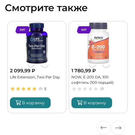
Смотрите также
ХИТ
ХИТ
2 099,99
₽
1 780,99
₽
Life Extension, Two Per Day
NOW, E-200 DA, 100
K
софтгель (100 порций)
9
5
В корзину
В корзину