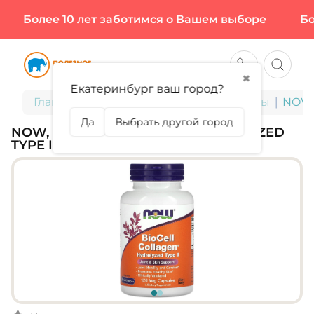
Более 10 лет заботимся о Вашем выборе
Боле
✖
Екатеринбург ваш город?
Главная
БАДы для здоровья и красоты
NOW, 
Да
Выбрать другой город
NOW, BIOCELL COLLAGEN, HYDROLYZED
TYPE II, 120 КАПС (60 ПОРЦИЙ)