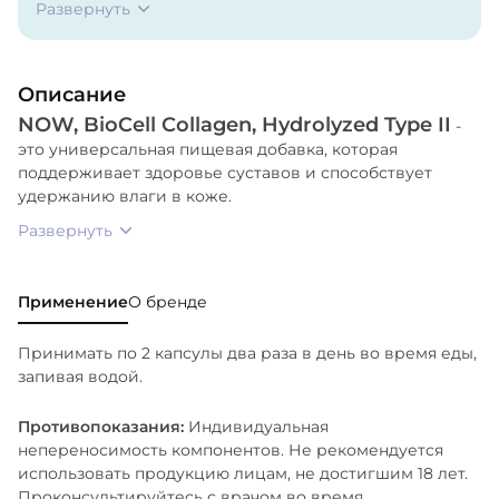
Развернуть
Гиалуроновая кислота. Гипромеллоза
(целлюлозная капсула), микрокристаллическая
целлюлоза, стеариновая кислота (растительный
Описание
источник) и диоксид кремния.
NOW, BioCell Collagen, Hydrolyzed Type II
-
это универсальная пищевая добавка, которая
поддерживает здоровье суставов и способствует
удержанию влаги в коже.
Развернуть
Применение
О бренде
Принимать по 2 капсулы два раза в день во время еды,
запивая водой.
Противопоказания:
Индивидуальная
непереносимость компонентов. Не рекомендуется
использовать продукцию лицам, не достигшим 18 лет.
Проконсультируйтесь с врачом во время