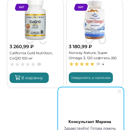
ХИТ
ХИТ
3 260,99
₽
3 180,99
₽
Norway Nature, Super
,
California Gold Nutrition,
Omega-3, 120 софтгель (60
CoQ10 100 мг
порций)
4
В корзину
Уведомить о наличии
Консультант Марина
Здравствуйте! Готова помочь