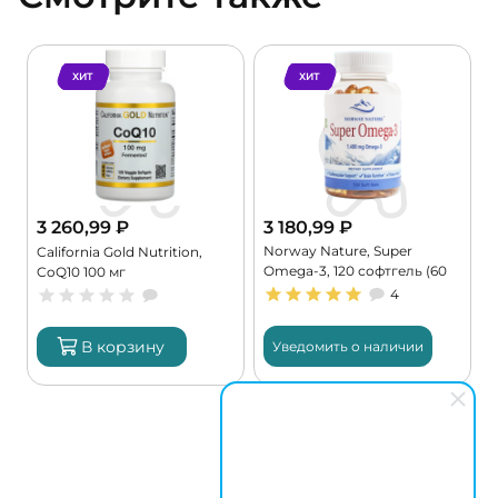
ХИТ
ХИТ
3 260,99
₽
3 180,99
₽
Norway Nature, Super
,
California Gold Nutrition,
Omega-3, 120 софтгель (60
CoQ10 100 мг
порций)
4
В корзину
Уведомить о наличии