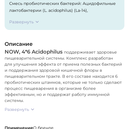
Смесь пробиотических бактерий: Ацидофильные
лактобактерии (L. acidophilus) (La-14),
Бифидобактерии лактис (Bifidobacterium lactis) (BI-
Развернуть
04), Бифидобактерии лонгум (B. longum) (BI-05),
Термофильный стрептококк (Streptococcus
thermophilus) (St-21), Болгарская палочка (L.
Описание
bulgaricus) (Lb-87), Лактобактерии параказеи (L.
NOW, 4*6 Acidophilus
paracasei) (Lpc-37)
поддерживает здоровье
пищеварительной системы. Комплекс разработан
для улучшения эффекта от приема полезных бактерий
и поддержания здоровой кишечной флоры в
пищеварительном тракте. В его составе находится 6
пробиотических штаммов, которые не только сделают
процесс пищеварения в организме более
эффективным, но и поддержат работу иммунной
системы.
Развернуть
Применение
О бренде