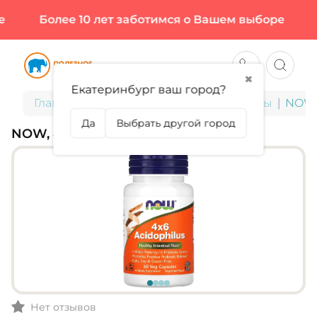
Более 10 лет заботимся о Вашем выборе
Б
✖
Екатеринбург ваш город?
Главная
БАДы для здоровья и красоты
NOW, 
Да
Выбрать другой город
NOW, 4*6 ACIDOPHILUS
Нет отзывов