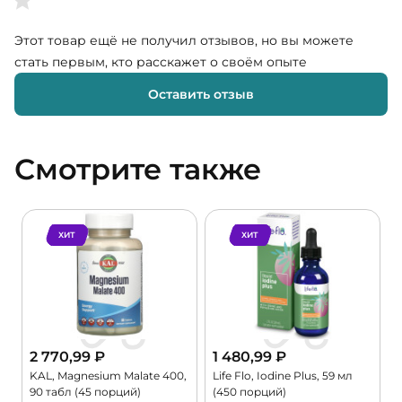
Этот товар ещё не получил отзывов, но вы можете
стать первым, кто расскажет о своём опыте
Оставить отзыв
Смотрите также
ХИТ
ХИТ
2 770,99
₽
1 480,99
₽
KAL, Magnesium Malate 400,
Life Flo, Iodine Plus, 59 мл
C
90 табл (45 порций)
(450 порций)
G