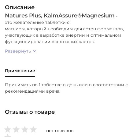
ароматизаторы, Органический экстракт архата,
Описание
Органический экстракт стевии (ребаудиозид А).
Natures Plus, KalmAssure®Magnesium
-
это жевательные таблетки с
Не содержит синтетических красителей,
магнием, который необходим для сотен ферментов,
консервантов. Не содержит молока, яиц, рыба,
участвующих в выработке энергии и оптимальном
моллюски и ракообразные, древесные орехи,
функционировании всех наших клеток.
арахис, пшеница, сои и кунжута.
Развернуть
Применение
Принимать по 1 таблетке в день или в соответствии с
рекомендациями врача.
Отзывы о товаре
нет отзывов