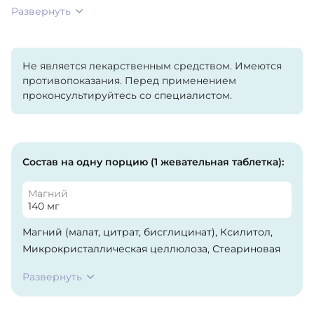
Развернуть
Не является лекарственным средством. Имеются
противопоказания. Перед применением
проконсультируйтесь со специалистом.
Состав на одну порцию (1 жевательная таблетка):
Магний
140 мг
Магний (малат, цитрат, бисглицинат), Ксилитол,
Микрокристаллическая целлюлоза, Стеариновая
кислота, Лимонная кислота (ароматизатор),
Развернуть
Стеарат магния, Диоксид кремния, Натуральный
краситель (куркумин), Натуральные