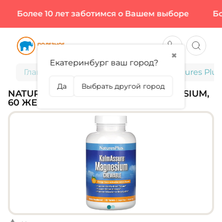
Более 10 лет заботимся о Вашем выборе
Бол
✖
Екатеринбург ваш город?
Главная
Витамины и минералы
Natures Plu
Да
Выбрать другой город
NATURES PLUS, KALMASSURE MAGNESIUM,
60 ЖЕВ ТАБЛ (60 ПОРЦИЙ)