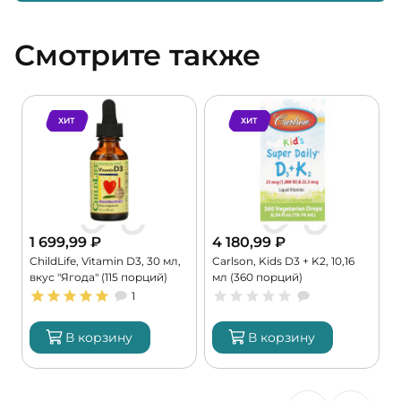
Смотрите также
ХИТ
ХИТ
1 699,99
₽
4 180,99
₽
ChildLife, Vitamin D3, 30 мл,
Carlson, Kids D3 + K2, 10,16
C
вкус "Ягода" (115 порций)
мл (360 порций)
4
1
В корзину
В корзину