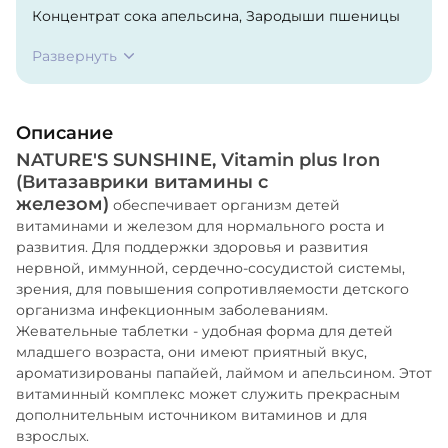
Концентрат сока апельсина, Зародыши пшеницы
(Triticum aestivum), Плоды шиповника (Rosa
Развернуть
canina), Листья и стебли бурых водорослей
(Ascophillum nodosum, Laminaria digitata).
Вспомогательные вещества: смола мирры,
Описание
маннитол, сорбитол, фруктоза, натуральный
NATURE'S SUNSHINE, Vitamin plus Iron
ароматизатор лимона и лайма, стеарат магния.
(Витазаврики витамины с
железом)
обеспечивает организм детей
витаминами и железом для нормального роста и
развития. Для поддержки здоровья и развития
нервной, иммунной, сердечно-сосудистой системы,
зрения, для повышения сопротивляемости детского
организма инфекционным заболеваниям.
Жевательные таблетки - удобная форма для детей
младшего возраста, они имеют приятный вкус,
ароматизированы папайей, лаймом и апельсином. Этот
витаминный комплекс может служить прекрасным
дополнительным источником витаминов и для
взрослых.