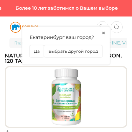
Более 10 лет заботимся о Вашем выборе
Бо
✖
Екатеринбург ваш город?
Главная
Для детей
NATURE'S SUNSHINE, Vitami
Да
Выбрать другой город
NATURE'S SUNSHINE, VITAMIN PLUS IRON,
120 ТАБЛ (120 ПОРЦИЙ)