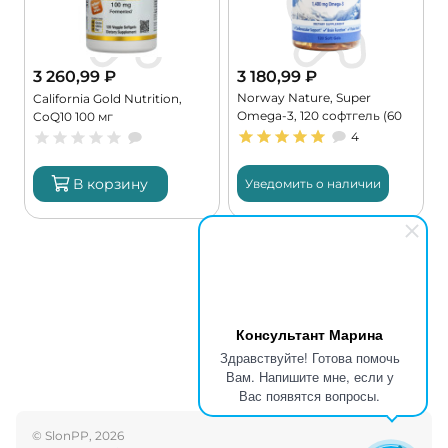
3 260,99
₽
3 180,99
₽
Norway Nature, Super
,
California Gold Nutrition,
Omega-3, 120 софтгель (60
CoQ10 100 мг
порций)
4
В корзину
Уведомить о наличии
Консультант Марина
Здравствуйте! Готова помочь
Вам. Напишите мне, если у
Вас появятся вопросы.
© SlonPP, 2026