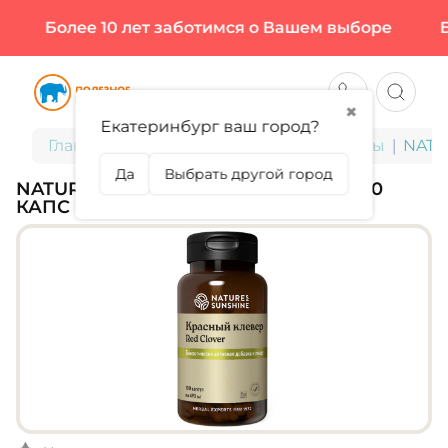
Более 10 лет заботимся о Вашем выборе
Бо
✖
Екатеринбург ваш город?
Главная
БАДы для здоровья и красоты
NATUR
Да
Выбрать другой город
NATURE'S SUNSHINE, RED CLOVER, 100
КАПС (50 ПОРЦИЙ)