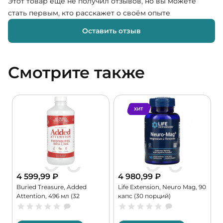
Этот товар ещё не получил отзывов, но вы можете
стать первым, кто расскажет о своём опыте
Оставить отзыв
Смотрите также
ХИТ
4 599,99
₽
4 980,99
₽
с
Buried Treasure, Added
Life Extension, Neuro Mag, 90
N
Attention, 496 мл (32
капс (30 порций)
V
порции)
к