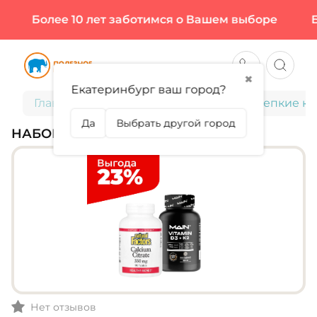
Более 10 лет заботимся о Вашем выборе
Бо
✖
Екатеринбург ваш город?
Главная
Готовые наборы
Набор "Крепкие ко
Да
Выбрать другой город
НАБОР "КРЕПКИЕ КОСТИ"
Нет отзывов