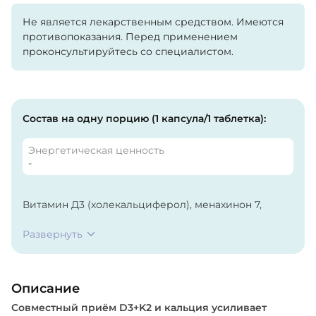
Не является лекарственным средством. Имеются
противопоказания. Перед применением
проконсультируйтесь со специалистом.
Состав на одну порцию (1 капсула/1 таблетка):
Энергетическая ценность
-
Витамин Д3 (холекальциферол), менахинон 7,
мальтодекстрин, желатиновые капсулы
бесцветные прозрачные (желатин). На
Развернуть
предприятии используется сырье, содержащее
продукты переработки молока, рыбы,
ракообразных и сои.
Описание
Совместный приём D3+K2 и кальция усиливает
Кальций (цитрат), Кроскармеллоза натрия,