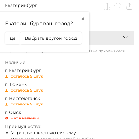
Екатеринбург
✖
3 149,99
₽
4 091
₽
Екатеринбург ваш город?
Да
Выбрать другой город
*Промокоды и бонусы на акционные товары не применяются
Наличие
г. Екатеринбург
Осталось 5 штук
г. Тюмень
Осталось 5 штук
г. Нефтеюганск
Осталось 5 штук
г. Омск
Нет в наличии
Преимущества:
Укрепляет костную систему