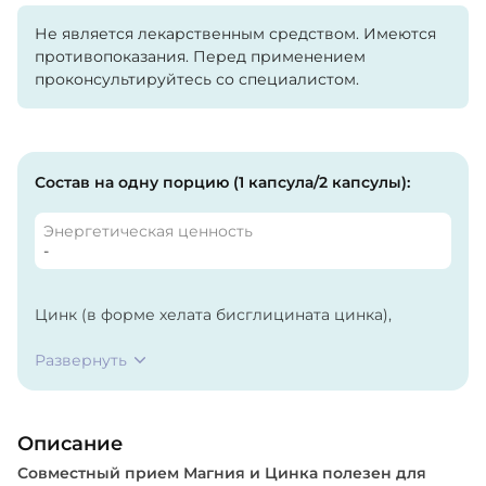
Не является лекарственным средством. Имеются
противопоказания. Перед применением
проконсультируйтесь со специалистом.
Состав на одну порцию (1 капсула/2 капсулы):
Энергетическая ценность
-
Цинк (в форме хелата бисглицината цинка),
Целлюлоза, Желатин (капсула), Стеарат магния.
Развернуть
Магния цитрат, Пиридоксина гидрохлорид,
Желатиновая капсула (халяль).
Описание
Совместный прием Магния и Цинка полезен для