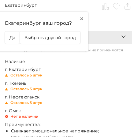
Екатеринбург
✖
2 152,99
₽
2 832
₽
Екатеринбург ваш город?
Да
Выбрать другой город
*Промокоды и бонусы на акционные товары не применяются
Наличие
г. Екатеринбург
Осталось 5 штук
г. Тюмень
Осталось 5 штук
г. Нефтеюганск
Осталось 5 штук
г. Омск
Нет в наличии
Преимущества:
Снижает эмоциональное напряжение;