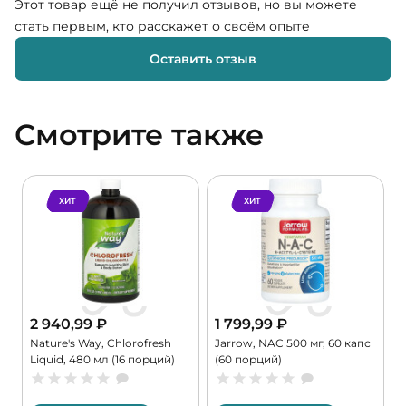
Этот товар ещё не получил отзывов, но вы можете
стать первым, кто расскажет о своём опыте
Оставить отзыв
Смотрите также
ХИТ
ХИТ
2 940,99
₽
1 799,99
₽
Nature's Way, Chlorofresh
Jarrow, NAC 500 мг, 60 капс
B
Liquid, 480 мл (16 порций)
(60 порций)
A