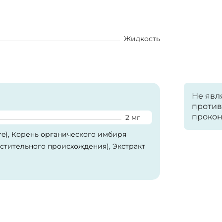
Жидкость
Не явл
против
прокон
2 мг
re), Корень органического имбиря
(растительного происхождения), Экстракт
икарбонат натрия, Сорбат калия (в
ор «Фенхель».