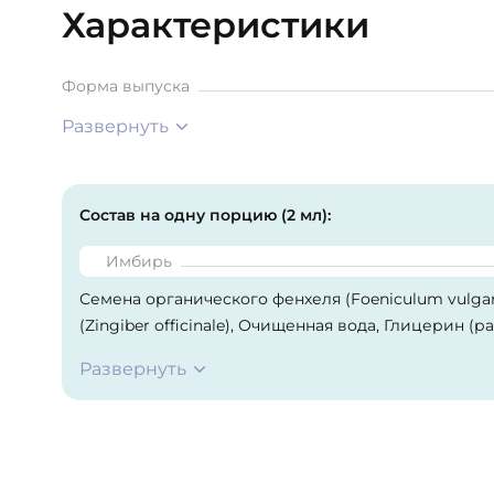
Характеристики
Форма выпуска
Развернуть
Состав на одну порцию (2 мл):
Имбирь
Семена органического фенхеля (Foeniculum vulga
(Zingiber officinale), Очищенная вода, Глицерин 
цитрусовых биофлавоноидов, Лимонная кислота, Б
Развернуть
качестве консерванта) и Натуральный ароматизат