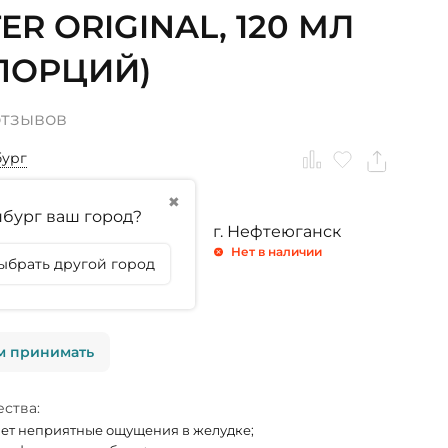
ER ORIGINAL, 120 МЛ
 ПОРЦИЙ)
отзывов
бург
✖
бург ваш город?
ринбург
г. Тюмень
г. Нефтеюганск
личии
Нет в наличии
Нет в наличии
ыбрать другой город
личии
м принимать
ства:
ет неприятные ощущения в желудке;