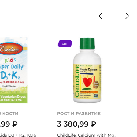
ХИТ
Е КОСТИ
РОСТ И РАЗВИТИЕ
,99
₽
3 380,99
₽
ids D3 + K2, 10,16
ChildLife, Calcium with Mg,