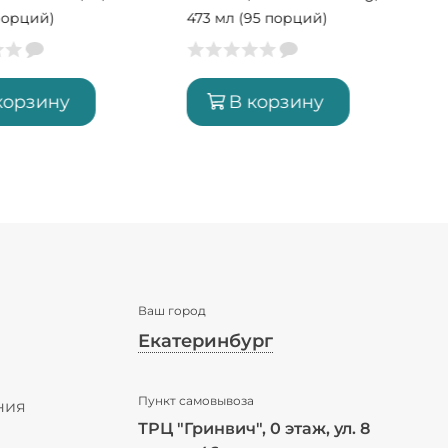
порций)
473 мл (95 порций)
корзину
В корзину
Ваш город
Екатеринбург
✖
Пункт самовывоза
Екатеринбург ваш город?
ния
ТРЦ "Гринвич", 0 этаж, ул. 8
ы