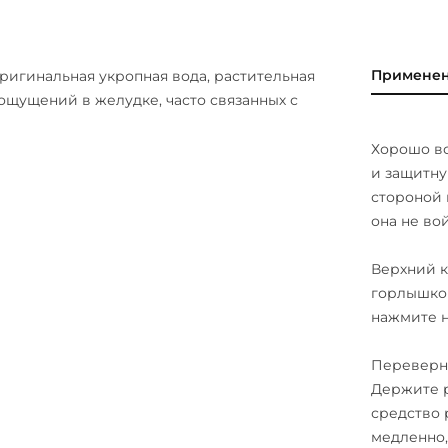
Примене
оригинальная укропная вода, растительная
ощущений в желудке, часто связанных с
Хорошо в
и защитну
стороной 
она не во
Верхний к
горлышком
нажмите н
Переверни
Держите р
средство 
медленно,