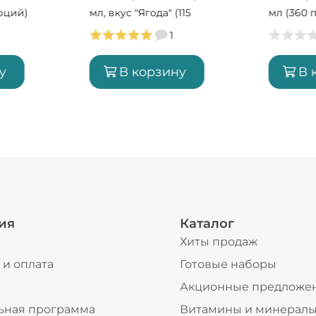
орций)
мл, вкус "Ягода" (115
мл (360 
порций)
1
у
В корзину
В 
ия
Каталог
Хиты продаж
 и оплата
Готовые наборы
ы
Акционные предложе
ьная программа
Витамины и минерал