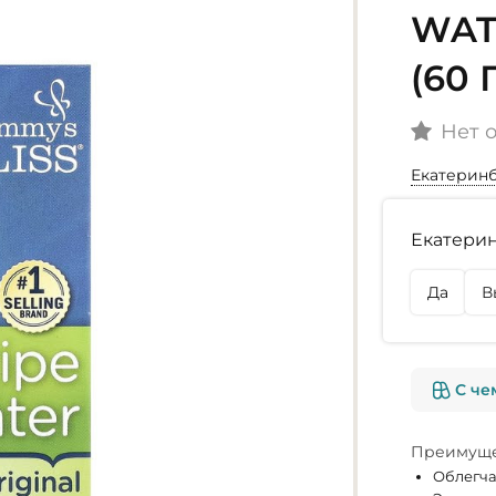
WAT
(60
Нет 
Екатерин
Наличие
Екатерин
г. Екате
Нет в на
Да
В
г. Омск
Нет в на
С че
Преимуще
Облегча