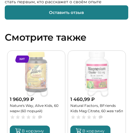
стать первым, кто расскажет о своём опыте
Оставить отзыв
Смотрите также
ХИТ
1 960,99
₽
1 460,99
₽
Nature's Way, Alive Kids, 60
Natural Factors, BFriends
C
марм (60 порций)
Kids Mag Citrate, 60 жев табл
6
(60 порций)
В корзину
В корзину