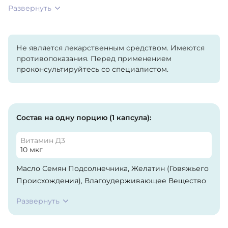
Развернуть
Не является лекарственным средством. Имеются
противопоказания. Перед применением
проконсультируйтесь со специалистом.
Состав на одну порцию (1 капсула):
Витамин Д3
10 мкг
Масло Семян Подсолнечника, Желатин (Говяжьего
Происхождения), Влагоудерживающее Вещество
(Глицерин), Вода, Витамин K2 (Как Менахинон-7),
Развернуть
Витамин D3 (Как Холекальциферол).