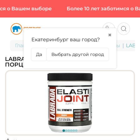
я о Вашем выборе
Более 10 лет заботимся о В
✖
Екатеринбург ваш город?
Главная
БАДы для здоровья и красоты
LABRA
Да
Выбрать другой город
LABRADA, ELASTI JOINT, 384 Г (30
ПОРЦИЙ)