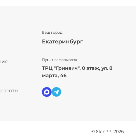
Ваш город
Екатеринбург
✖
Пункт самовывоза
Екатеринбург ваш город?
ния
ТРЦ "Гринвич", 0 этаж, ул. 8
ы
марта, 46
Да
Выбрать другой город
красоты
© SlonPP, 2026