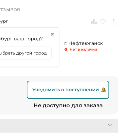
отзывов
бург
✖
бург ваш город?
ринбург
г. Тюмень
г. Нефтеюганск
личии
Нет в наличии
Нет в наличии
ыбрать другой город
личии
Уведомить о поступлении
Не доступно для заказа