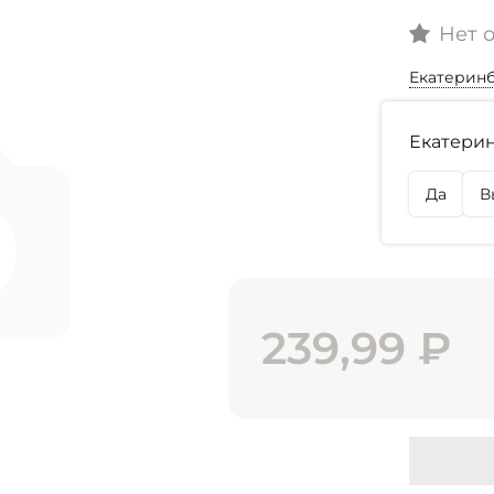
Нет 
Екатерин
Наличие
Екатерин
г. Екате
Нет в на
Да
В
г. Омск
Нет в на
239,99
₽