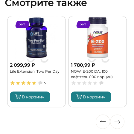
Смотрите также
ХИТ
ХИТ
2 099,99
₽
1 780,99
₽
Life Extension, Two Per Day
NOW, E-200 DA, 100
K
софтгель (100 порций)
9
5
В корзину
В корзину