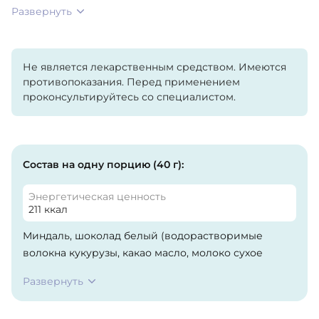
Развернуть
Не является лекарственным средством. Имеются
противопоказания. Перед применением
проконсультируйтесь со специалистом.
Состав на одну порцию (40 г):
Энергетическая ценность
211 ккал
Миндаль, шоколад белый (водорастворимые
волокна кукурузы, какао масло, молоко сухое
цельное, молоко сухое обезжиренное, эмульгатор
Развернуть
(соевый лецитин), ароматизаторы натуральные,
подсластитель (сукралоза)), концентрат