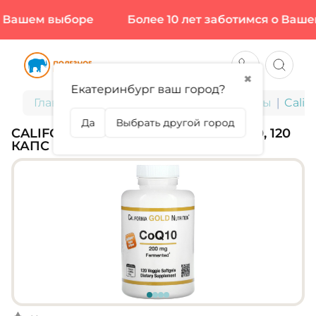
 Вашем выборе
Более 10 лет заботимся о Вашем
✖
Екатеринбург ваш город?
Главная
БАДы для здоровья и красоты
Calif
Да
Выбрать другой город
CALIFORNIA GOLD NUTRITION, COQ10, 120
КАПС (120 ПОРЦИЙ)