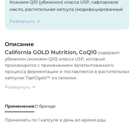
Коэнзим Q10 (убихинон) класса USP, сафлоровое
масло, растительная капсула (модифицированный
тапиоковый крахмал, глицерин, очищенная вода),
Развернуть
подсолнечный лецитин.
Описание
California GOLD Nutrition, CoQ10
содержит
убихинон (коэнзим Q10) класса USP, который
производится с применением запатентованного
процесса ферментации и поставляется в растительных
капсулах TapiOgels™ из тапиоки.
Развернуть
Применение
О бренде
Принимать по 1 капсуле в день во время еды.