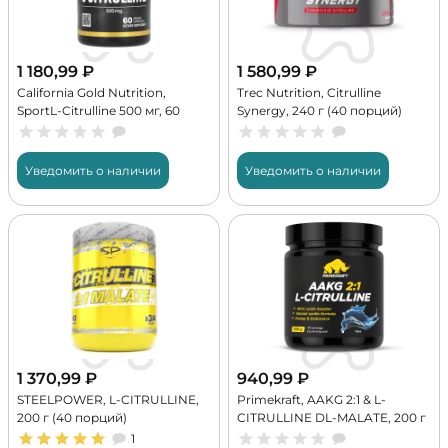
1 180,99
₽
1 580,99
₽
California Gold Nutrition,
Trec Nutrition, Citrulline
SportL-Citrulline 500 мг, 60
Synergy, 240 г (40 порций)
капс (60 порций)
Уведомить о наличии
Уведомить о наличии
1 370,99
₽
940,99
₽
STEELPOWER, L-CITRULLINE,
Primekraft, AAKG 2:1 & L-
200 г (40 порций)
CITRULLINE DL-MALATE, 200 г
(40 порций)
1