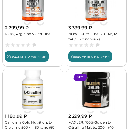
2 299,99
₽
3 399,99
₽
NOW, Arginine & Citrulline
NOW, L-Citrulline 1200 мг, 120
табл (120 порций)
Уведомить о наличии
Уведомить о наличии
ХИТ
1 180,99
₽
2 299,99
₽
California Gold Nutrition, L-
MAXLER, 100% Golden L-
Citrulline 500 мг, 60 капс (60
Citrulline Malate, 200 г (40