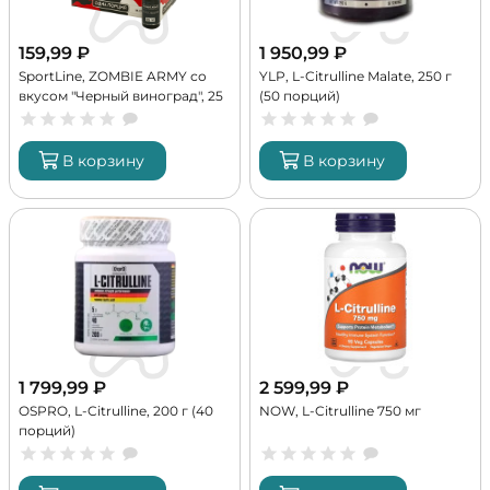
159,99
₽
1 950,99
₽
SportLine, ZOMBIE ARMY со
YLP, L-Citrulline Malate, 250 г
вкусом "Черный виноград", 25
(50 порций)
мл (1 порция)
В корзину
В корзину
1 799,99
₽
2 599,99
₽
OSPRO, L-Citrulline, 200 г (40
NOW, L-Citrulline 750 мг
порций)