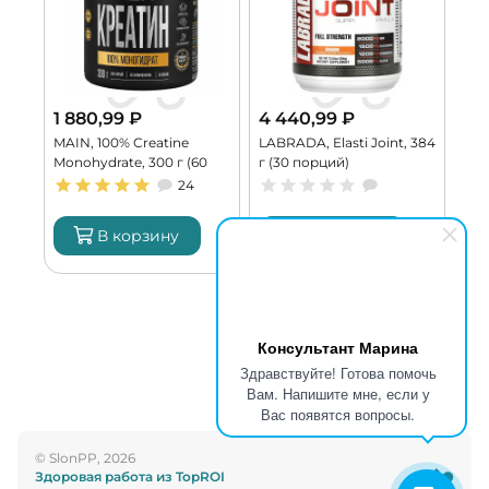
1 880,99
₽
4 440,99
₽
4 
0 г
MAIN, 100% Creatine
LABRADA, Elasti Joint, 384
TRE
Monohydrate, 300 г (60
г (30 порций)
273
порций)
24
В корзину
В корзину
Консультант Марина
Здравствуйте! Готова помочь
Вам. Напишите мне, если у
Вас появятся вопросы.
© SlonPP, 2026
Здоровая работа из TopROI