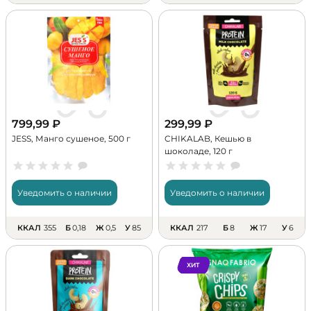
799,99
₽
299,99
₽
JESS, Манго сушеное, 500 г
CHIKALAB, Кешью в
шоколаде, 120 г
Уведомить о наличии
Уведомить о наличии
ККАЛ
355
Б
0,18
Ж
0,5
У
85
ККАЛ
217
Б
8
Ж
17
У
6
ХИТ