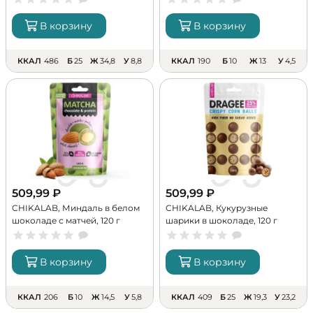
В корзину
В корзину
ККАЛ
486
Б
25
Ж
34,8
У
8,8
ККАЛ
190
Б
10
Ж
13
У
4,5
509,99
₽
509,99
₽
CHIKALAB, Миндаль в белом
CHIKALAB, Кукурузные
шоколаде с матчей, 120 г
шарики в шоколаде, 120 г
В корзину
В корзину
ККАЛ
206
Б
10
Ж
14,5
У
5,8
ККАЛ
409
Б
25
Ж
19,3
У
23,2