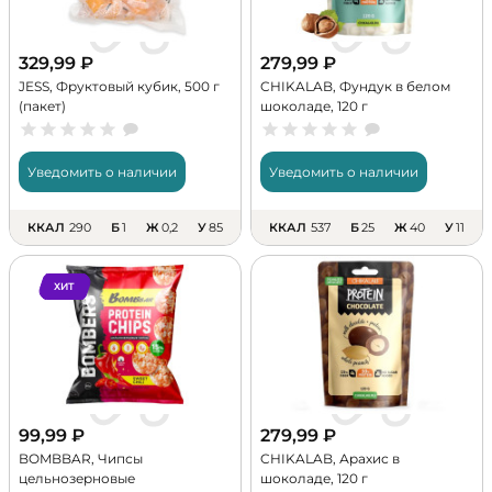
329,99
₽
279,99
₽
JESS, Фруктовый кубик, 500 г
CHIKALAB, Фундук в белом
(пакет)
шоколаде, 120 г
Уведомить о наличии
Уведомить о наличии
ККАЛ
290
Б
1
Ж
0,2
У
85
ККАЛ
537
Б
25
Ж
40
У
11
ХИТ
99,99
₽
279,99
₽
BOMBBAR, Чипсы
CHIKALAB, Арахис в
цельнозерновые
шоколаде, 120 г