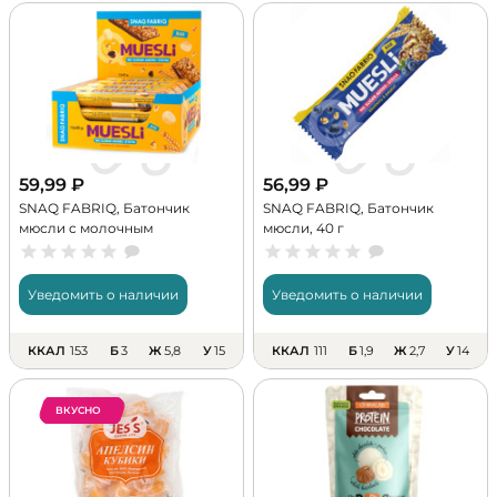
59,99
₽
56,99
₽
SNAQ FABRIQ, Батончик
SNAQ FABRIQ, Батончик
мюсли с молочным
мюсли, 40 г
шоколадом, 50 г
Уведомить о наличии
Уведомить о наличии
ККАЛ
153
Б
3
Ж
5,8
У
15
ККАЛ
111
Б
1,9
Ж
2,7
У
14
ВКУСНО