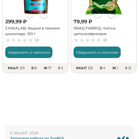
299,99
₽
79,99
₽
CHIKALAB, Кешью в темном
SNAQ FABRIQ, Чипсы
шоколаде, 120 г
цельнозерновые
протеиновые, 50 г
Уведомить о наличии
Уведомить о наличии
ККАЛ
213
Б
8
Ж
17
У
5
ККАЛ
153
Б
4
Ж
1
У
31
© SlonPP, 2026
Здоровая работа из TopROI