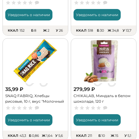
протеиновые, 50 г
Уведомить о наличии
Уведомить о наличии
ККАЛ
152
Б
8
Ж
2
У
26
ККАЛ
518
Б
30
Ж
34,8
У
13,7
35,99
₽
279,99
₽
SNAQ FABRIQ, Хлебцы
CHIKALAB, Миндаль в белом
рисовые, 10 г, вкус "Молочный
шоколаде, 120 г
шоколад"
Уведомить о наличии
Уведомить о наличии
ККАЛ
43,3
Б
0,86
Ж
1,64
У
5,6
ККАЛ
211
Б
10
Ж
15
У
5,1