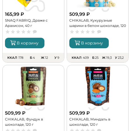
165,99
₽
509,99
₽
SNAQ FABRIQ, Драже с
CHIKALAB, Кукурузные
Арахисом, 40 г
шарики в белом шоколаде, 120
г
В корзину
В корзину
ККАЛ
178
Б
4
Ж
12
У
9
ККАЛ
409
Б
25
Ж
19,3
У
23,2
509,99
₽
509,99
₽
CHIKALAB, Фундук в
CHIKALAB, Миндаль в
шоколаде, 120 г
шоколаде, 120 г